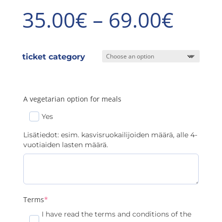
Price
35.00
€
–
69.00
€
rang
ticket category
35.0
A vegetarian option for meals
thro
Yes
69.0
Lisätiedot: esim. kasvisruokailijoiden määrä, alle 4-
vuotiaiden lasten määrä.
(required)
Terms
*
I have read the terms and conditions of the